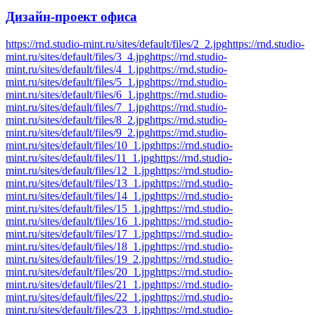
Дизайн-проект
офиса
https://rnd.studio-mint.ru/sites/default/files/2_2.jpg
https://rnd.studio-
mint.ru/sites/default/files/3_4.jpg
https://rnd.studio-
mint.ru/sites/default/files/4_1.jpg
https://rnd.studio-
mint.ru/sites/default/files/5_1.jpg
https://rnd.studio-
mint.ru/sites/default/files/6_1.jpg
https://rnd.studio-
mint.ru/sites/default/files/7_1.jpg
https://rnd.studio-
mint.ru/sites/default/files/8_2.jpg
https://rnd.studio-
mint.ru/sites/default/files/9_2.jpg
https://rnd.studio-
mint.ru/sites/default/files/10_1.jpg
https://rnd.studio-
mint.ru/sites/default/files/11_1.jpg
https://rnd.studio-
mint.ru/sites/default/files/12_1.jpg
https://rnd.studio-
mint.ru/sites/default/files/13_1.jpg
https://rnd.studio-
mint.ru/sites/default/files/14_1.jpg
https://rnd.studio-
mint.ru/sites/default/files/15_1.jpg
https://rnd.studio-
mint.ru/sites/default/files/16_1.jpg
https://rnd.studio-
mint.ru/sites/default/files/17_1.jpg
https://rnd.studio-
mint.ru/sites/default/files/18_1.jpg
https://rnd.studio-
mint.ru/sites/default/files/19_2.jpg
https://rnd.studio-
mint.ru/sites/default/files/20_1.jpg
https://rnd.studio-
mint.ru/sites/default/files/21_1.jpg
https://rnd.studio-
mint.ru/sites/default/files/22_1.jpg
https://rnd.studio-
mint.ru/sites/default/files/23_1.jpg
https://rnd.studio-