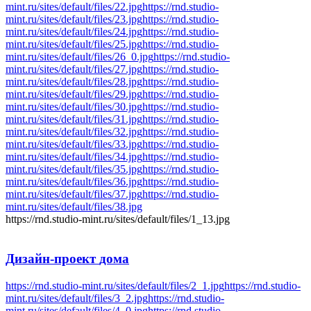
mint.ru/sites/default/files/22.jpg
https://rnd.studio-
mint.ru/sites/default/files/23.jpg
https://rnd.studio-
mint.ru/sites/default/files/24.jpg
https://rnd.studio-
mint.ru/sites/default/files/25.jpg
https://rnd.studio-
mint.ru/sites/default/files/26_0.jpg
https://rnd.studio-
mint.ru/sites/default/files/27.jpg
https://rnd.studio-
mint.ru/sites/default/files/28.jpg
https://rnd.studio-
mint.ru/sites/default/files/29.jpg
https://rnd.studio-
mint.ru/sites/default/files/30.jpg
https://rnd.studio-
mint.ru/sites/default/files/31.jpg
https://rnd.studio-
mint.ru/sites/default/files/32.jpg
https://rnd.studio-
mint.ru/sites/default/files/33.jpg
https://rnd.studio-
mint.ru/sites/default/files/34.jpg
https://rnd.studio-
mint.ru/sites/default/files/35.jpg
https://rnd.studio-
mint.ru/sites/default/files/36.jpg
https://rnd.studio-
mint.ru/sites/default/files/37.jpg
https://rnd.studio-
mint.ru/sites/default/files/38.jpg
https://rnd.studio-mint.ru/sites/default/files/1_13.jpg
Дизайн-проект
дома
https://rnd.studio-mint.ru/sites/default/files/2_1.jpg
https://rnd.studio-
mint.ru/sites/default/files/3_2.jpg
https://rnd.studio-
mint.ru/sites/default/files/4_0.jpg
https://rnd.studio-