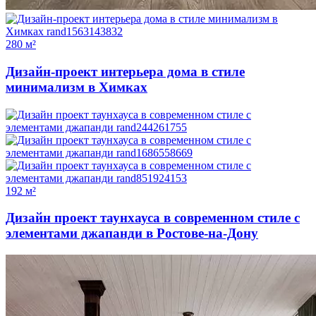
280 м²
Дизайн-проект интерьера дома в стиле
минимализм в Химках
192 м²
Дизайн проект таунхауса в современном стиле с
элементами джапанди в Ростове-на-Дону